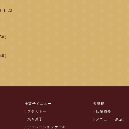
1-22
:50）
:40）
洋菓子メニュー
天津楼
プチガトー
店舗概要
焼き菓子
メニュー（泉店）
デコレーションケーキ