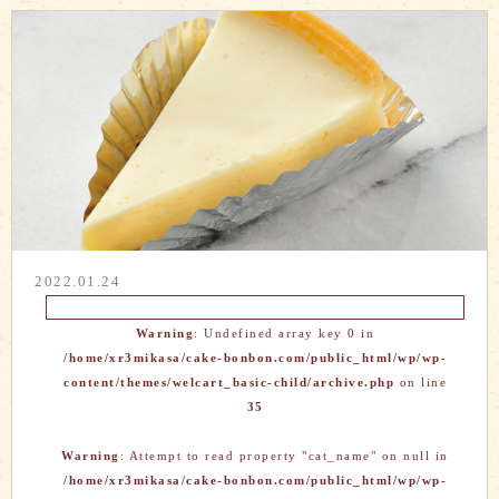
2022.01.24
Warning
: Undefined array key 0 in
/home/xr3mikasa/cake-bonbon.com/public_html/wp/wp-
content/themes/welcart_basic-child/archive.php
on line
35
Warning
: Attempt to read property "cat_name" on null in
/home/xr3mikasa/cake-bonbon.com/public_html/wp/wp-