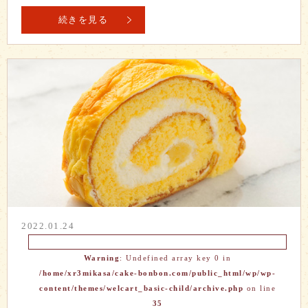
続きを見る
2022.01.24
Warning
: Undefined array key 0 in
/home/xr3mikasa/cake-bonbon.com/public_html/wp/wp-
content/themes/welcart_basic-child/archive.php
on line
35