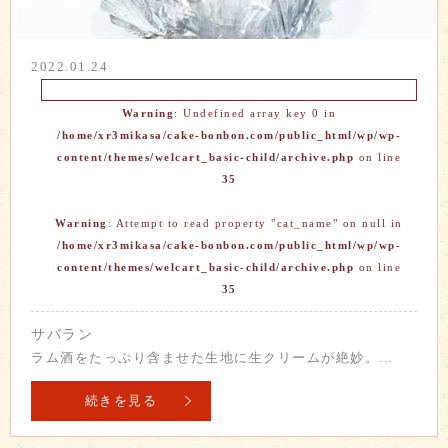
2022.01.24
Warning
: Undefined array key 0 in
/home/xr3mikasa/cake-bonbon.com/public_html/wp/wp-
content/themes/welcart_basic-child/archive.php
on line
35
Warning
: Attempt to read property "cat_name" on null in
/home/xr3mikasa/cake-bonbon.com/public_html/wp/wp-
content/themes/welcart_basic-child/archive.php
on line
35
サバラン
ラム酒をたっぷり含ませた生地に生クリームが絶妙。…
続きを見る