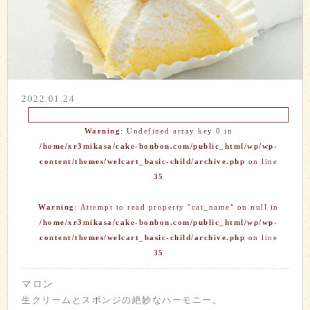
2022.01.24
Warning
: Undefined array key 0 in
/home/xr3mikasa/cake-bonbon.com/public_html/wp/wp-
content/themes/welcart_basic-child/archive.php
on line
35
Warning
: Attempt to read property "cat_name" on null in
/home/xr3mikasa/cake-bonbon.com/public_html/wp/wp-
content/themes/welcart_basic-child/archive.php
on line
35
マロン
生クリームとスポンジの絶妙なハーモニー。