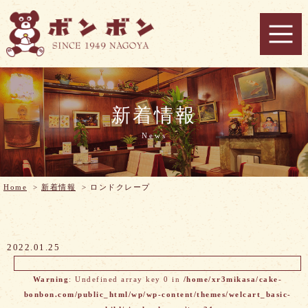
新着情報
News
Home
>
新着情報
>
ロンドクレープ
2022.01.25
Warning
: Undefined array key 0 in
/home/xr3mikasa/cake-
bonbon.com/public_html/wp/wp-content/themes/welcart_basic-