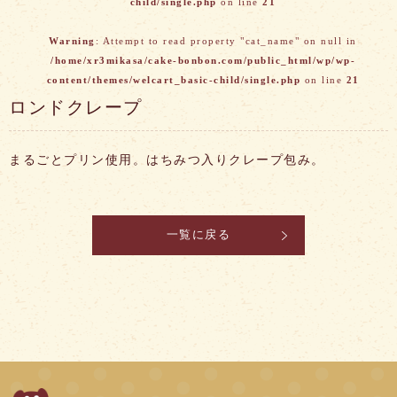
child/single.php
on line
21
Warning
: Attempt to read property "cat_name" on null in
/home/xr3mikasa/cake-bonbon.com/public_html/wp/wp-
content/themes/welcart_basic-child/single.php
on line
21
ロンドクレープ
まるごとプリン使用。はちみつ入りクレープ包み。
一覧に戻る