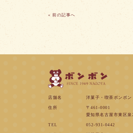
«
前の記事へ
店舗名
洋菓子・喫茶ボンボン
住所
〒461-0001
愛知県名古屋市東区泉2-
TEL
052-931-0442